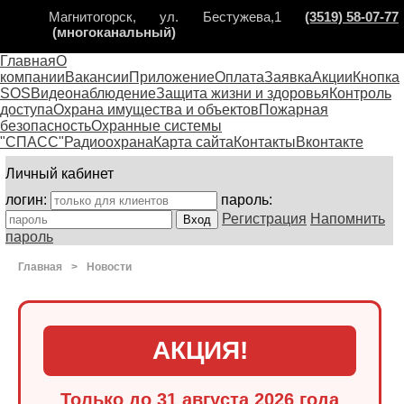
Магнитогорск, ул. Бестужева,1
(3519) 58-07-77
(многоканальный)
Главная
О
компании
Вакансии
Приложение
Оплата
Заявка
Акции
Кнопка
SOS
Видеонаблюдение
Защита жизни и здоровья
Контроль
доступа
Охрана имущества и объектов
Пожарная
безопасность
Охранные системы
"СПАСС"
Радиоохрана
Карта сайта
Контакты
Вконтакте
Личный кабинет
логин:
пароль:
Регистрация
Напомнить
пароль
Главная
>
Новости
АКЦИЯ!
Только до 31 августа 2026 года