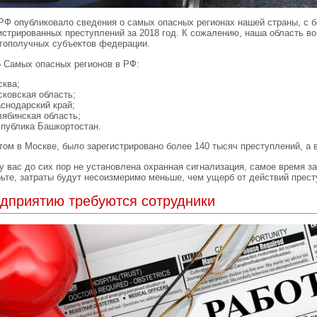
Ф опубликовало сведения о самых опасных регионах нашей страны, с 
истрированных преступлений за 2018 год. К сожалению, наша область в
гополучных субъектов федерации.
 Самых опасных регионов в РФ:
сква;
сковская область;
аснодарский край;
лябинская область;
спублика Башкортостан.
том в Москве, было зарегистрировано более 140 тысяч преступлений, а 
у вас до сих пор не установлена охранная сигнализация, самое время з
ьте, затраты будут несоизмеримо меньше, чем ущерб от действий прест
дприятию требуются сотрудники