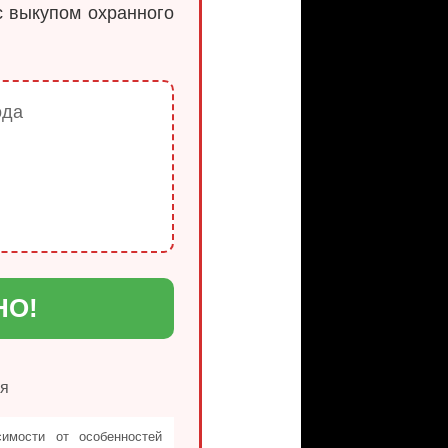
с выкупом охранного
ода
НО!
ия
симости от особенностей