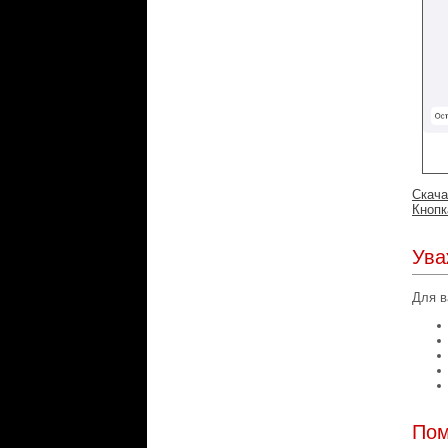
Скача
Кнопк
Ува
Для в
Пом