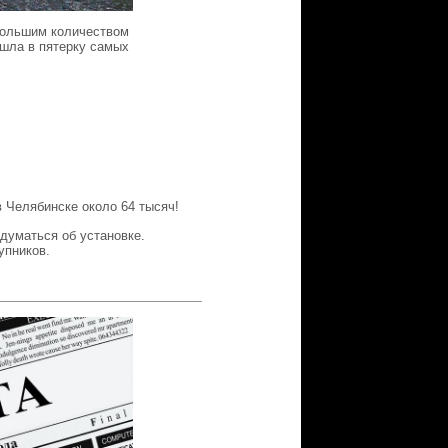
большим количеством
ошла в пятерку самых
в Челябинске около 64 тысяч!
адуматься об установке.
упников.