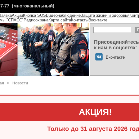
07-77
(многоканальный)
Заявка
Акции
Кнопка SOS
Видеонаблюдение
Защита жизни и здоровья
Конт
емы "СПАСС"
Радиоохрана
Карта сайта
Контакты
Вконтакте
Присоединяйтесь
к нам в соцсетях:
Вконтакте
ая
>
Новости
АКЦИЯ!
Только до 31 августа 2026 го