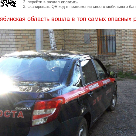
2. перейти в раздел
оплатить
.
3. сканировать QR код в приложении своего мобильного бан
ябинская область вошла в топ самых опасных 