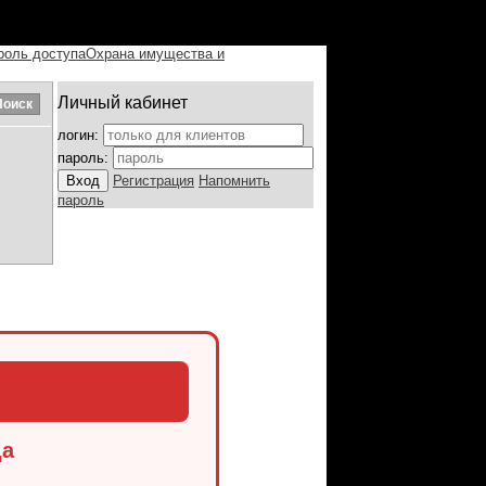
роль доступа
Охрана имущества и
Личный кабинет
логин:
пароль:
Регистрация
Напомнить
пароль
да