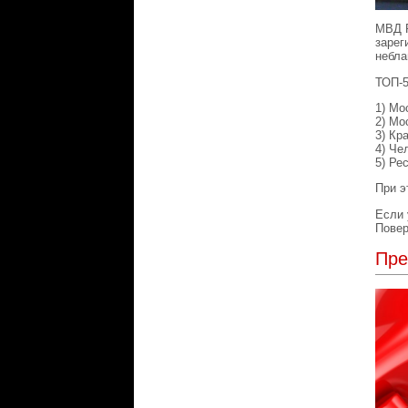
МВД Р
зарег
небла
ТОП-5
1) Мо
2) Мо
3) Кр
4) Че
5) Ре
При э
Если 
Повер
Пре