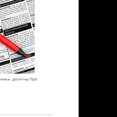
нников, диспетчер ПЦН.