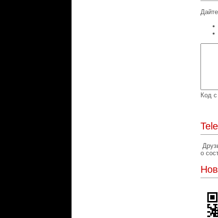
Дайте
Код с
Tel
Друзь
о сос
Нов