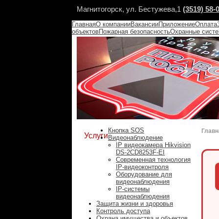
Магнитогорск, ул. Бестужева,1
(3519) 58-
Главная
О компании
Вакансии
Приложение
Оплата
объектов
Пожарная безопасность
Охранные сист
Кнопка SOS
Главн
Услуги
Видеонаблюдение
IP видеокамера Hikvision
DS-2CD8253F-EI
Современная технология
IP-видеоконтроля
Оборудование для
видеонаблюдения
IP-системы
видеонаблюдения
Защита жизни и здоровья
Контроль доступа
Охрана имущества и объектов