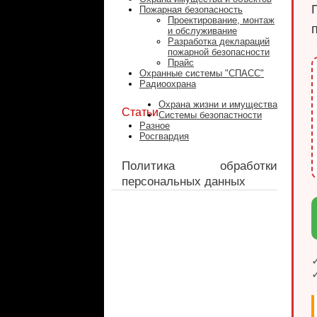
Пожарная безопасность
Проектирование, монтаж
и обслуживание
Разработка деклараций
пожарной безопасности
Прайс
Охранные системы "СПАСС"
Радиоохрана
Охрана жизни и имущества
Статьи
Системы безопастности
Разное
Росгвардия
Политика обработки
персональных данных