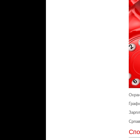
Охран
Графи
Зарпл
Српав
Спо