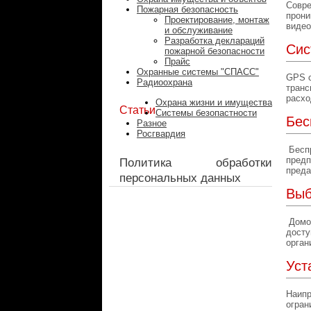
Совре
Пожарная безопасность
прони
Проектирование, монтаж
видео
и обслуживание
Разработка деклараций
Сис
пожарной безопасности
Прайс
Охранные системы "СПАСС"
GPS с
Радиоохрана
транс
расхо
Охрана жизни и имущества
Статьи
Системы безопастности
Бес
Разное
Росгвардия
Беспр
предп
Политика обработки
преда
персональных данных
Выб
Домоф
досту
орган
Уст
Наипр
огран