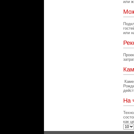
или ж
Мож
Подкл
госте
или н
Рек
Проек
затра
Кам
Камер
Рожде
дейст
На 
Техно
состо
как ц