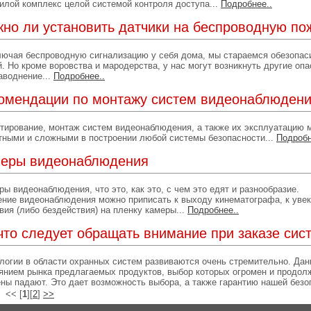
илой комплекс целой системой контроля доступа...
Подробнее..
но ли установить датчики на беспроводную по
ючая беспроводную сигнализацию у себя дома, мы стараемся обезопас
й. Но кроме воровства и мародерства, у нас могут возникнуть другие оп
аводнение...
Подробнее..
омендации по монтажу систем видеонаблюден
тирование, монтаж систем видеонаблюдения, а также их эксплуатацию 
тными и сложными в построении любой системы безопасности...
Подробн
еры видеонаблюдения
ы видеонаблюдения, что это, как это, с чем это едят и разнообразие.
ние видеонаблюдения можно приписать к выходу кинематографа, к увек
вия (либо бездействия) на пленку камеры...
Подробнее..
что следует обращать внимание при заказе сис
логии в области охранных систем развиваются очень стремительно. Да
янием рынка предлагаемых продуктов, выбор которых огромен и продолж
ены падают. Это дает возможность выбора, а также гарантию нашей безо
<< [
1
][
2
]
>>