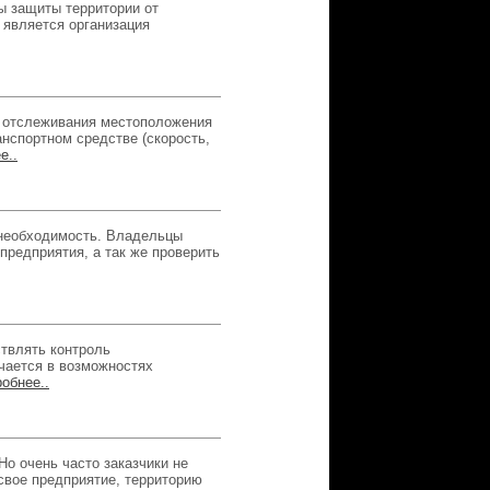
 защиты территории от
 является организация
я отслеживания местоположения
нспортном средстве (скорость,
е..
 необходимость. Владельцы
предприятия, а так же проверить
твлять контроль
чается в возможностях
обнее..
о очень часто заказчики не
свое предприятие, территорию