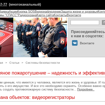
07-77
(многоканальный)
Заявка
Акции
Кнопка SOS
Видеонаблюдение
Защита жизни и здоровья
Конт
емы "СПАСС"
Радиоохрана
Карта сайта
Контакты
Вконтакте
Присоединяйтесь
к нам в соцсетях:
Вконтакте
ая
>
Статьи
>
Системы безопастности
яное пожаротушение – надежность и эффектив
 ценным, что имеется у человека, является его жизнь и здоровье. И т
ить о его имуществе. И все это необходимо охранять. Особенно важно о
ть создать противопожарную систему безопасности...
Подробнее..
ана объектов: видеорегистраторы