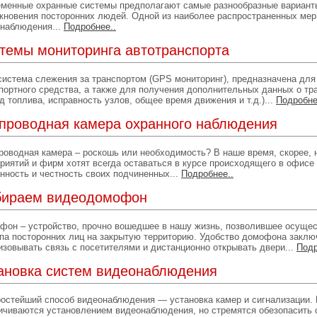
менные охранные системы предполагают самые разнообразные варианты
кновения посторонних людей. Одной из наиболее распространенных мер
наблюдения...
Подробнее..
темы мониторинга автотранспорта
истема слежения за транспортом (GPS мониторинг), предназначена дл
портного средства, а также для получения дополнительных данных о тра
д топлива, исправность узлов, общее время движения и т.д.)...
Подробне
проводная камера охранного наблюдения
оводная камера – роскошь или необходимость? В наше время, скорее,
риятий и фирм хотят всегда оставаться в курсе происходящего в офисе 
нность и честность своих подчиненных...
Подробнее..
ираем видеодомофон
он – устройство, прочно вошедшее в нашу жизнь, позволившее осущес
па посторонних лиц на закрытую территорию. Удобство домофона заклю
изовывать связь с посетителями и дистанционно открывать двери...
Подр
ановка систем видеонаблюдения
остейший способ видеонаблюдения — установка камер и сигнализации. Н
ичиваются установлением видеонаблюдения, но стремятся обезопасить 