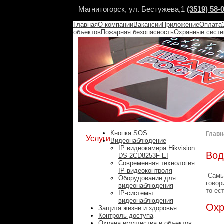
Магнитогорск, ул. Бестужева,1
(3519) 58-
Главная
О компании
Вакансии
Приложение
Оплата
объектов
Пожарная безопасность
Охранные сист
Кнопка SOS
Главн
Услуги
Видеонаблюдение
IP видеокамера Hikvision
Вод
DS-2CD8253F-EI
Современная технология
IP-видеоконтроля
Самым
Оборудование для
говор
видеонаблюдения
то ес
IP-системы
видеонаблюдения
Охр
Защита жизни и здоровья
Контроль доступа
Охрана имущества и объектов