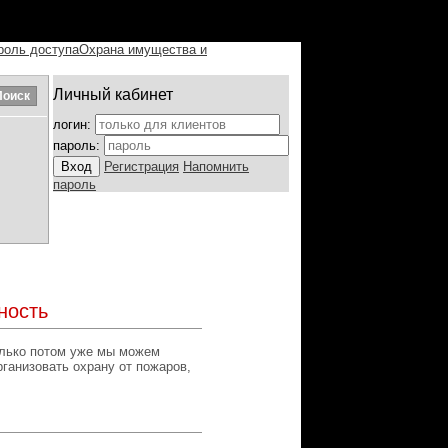
роль доступа
Охрана имущества и
Личный кабинет
логин:
пароль:
Регистрация
Напомнить
пароль
ность
олько потом уже мы можем
рганизовать охрану от пожаров,