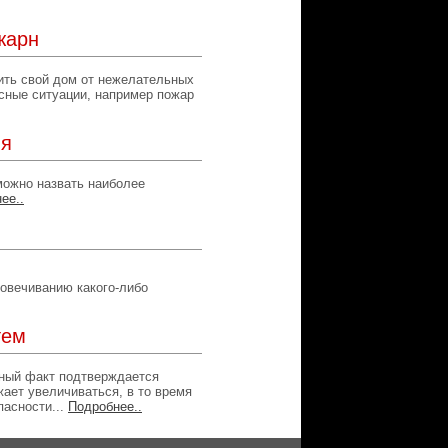
жарн
ить свой дом от нежелательных
асные ситуации, например пожар
ия
можно назвать наиболее
ее..
овечиванию какого-либо
тем
нный факт подтверждается
ает увеличиваться, в то время
пасности...
Подробнее..