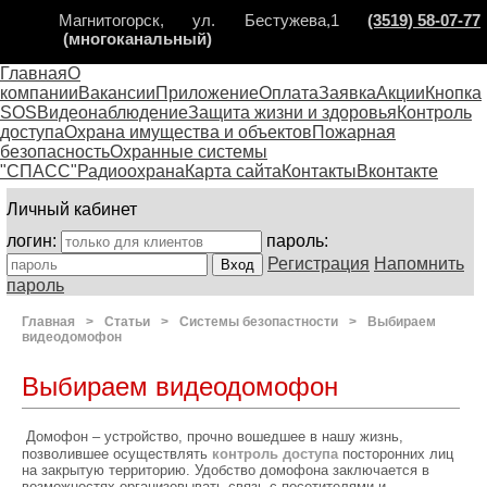
Магнитогорск, ул. Бестужева,1
(3519) 58-07-77
(многоканальный)
Главная
О
компании
Вакансии
Приложение
Оплата
Заявка
Акции
Кнопка
SOS
Видеонаблюдение
Защита жизни и здоровья
Контроль
доступа
Охрана имущества и объектов
Пожарная
безопасность
Охранные системы
"СПАСС"
Радиоохрана
Карта сайта
Контакты
Вконтакте
Личный кабинет
логин:
пароль:
Регистрация
Напомнить
пароль
Главная
>
Статьи
>
Системы безопастности
>
Выбираем
видеодомофон
Выбираем видеодомофон
Домофон – устройство, прочно вошедшее в нашу жизнь,
позволившее осуществлять
контроль доступа
посторонних лиц
на закрытую территорию. Удобство домофона заключается в
возможностях организовывать связь с посетителями и