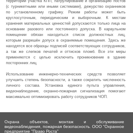
территории участка КПП, патрулирование и организацию постов
(с турникетными или иными системами), дежурство охранников
по установленному графику. Режим работы может быть
круглосуточным, периодическим и выборочным. К местам
хранения материальных ценностей допускаются только лица на
основании разового или постоянного допуска. В караульном
помещении обязан находиться список должностных лиц,
которым разрешён допуск в охраняемые помещения. Здесь же
находятся все образцы подписей соответствующих сотрудников,
а так же слепков печатей и оттисков пломб. Все эти меры
применяются с целью исключить проникновение в здание
посторонних лиц.
Использование инженерно-технических средств позволяет
улучшить степень безопасности, а также сократить численность
личного состава. Установка единого пульта управления,
видеонаблюдение, охранно-пожарная сигнализация помогают
максимально оптимизировать работу сотрудников ЧОП.
Охрана объектов, монтаж и обслуживание
видеонаблюдения, пожарная безопасность. ООО "Охранное
предприятие "Право Роста"