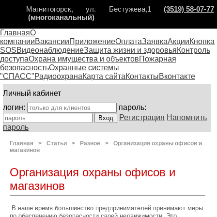
Магнитогорск, ул. Бестужева,1
(3519) 58-07-77
(многоканальный)
Главная
О
компании
Вакансии
Приложение
Оплата
Заявка
Акции
Кнопка
SOS
Видеонаблюдение
Защита жизни и здоровья
Контроль
доступа
Охрана имущества и объектов
Пожарная
безопасность
Охранные системы
"СПАСС"
Радиоохрана
Карта сайта
Контакты
Вконтакте
Личный кабинет
логин:
пароль:
Регистрация
Напомнить
пароль
Главная
>
Статьи
>
Разное
>
Организация охраны офисов и
магазинов
Организация охраны офисов и
магазинов
В наше время большинство предпринимателей принимают меры
по обеспечению безопасности своей недвижимости. Это