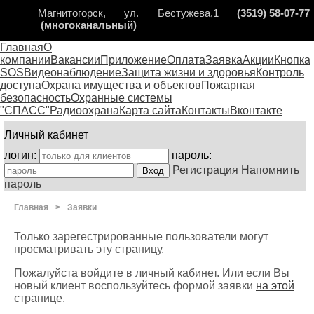
Магнитогорск, ул. Бестужева,1
(3519) 58-07-77
(многоканальный)
Главная
О
компании
Вакансии
Приложение
Оплата
Заявка
Акции
Кнопка
SOS
Видеонаблюдение
Защита жизни и здоровья
Контроль
доступа
Охрана имущества и объектов
Пожарная
безопасность
Охранные системы
"СПАСС"
Радиоохрана
Карта сайта
Контакты
Вконтакте
Личный кабинет
логин:
пароль:
Регистрация
Напомнить
пароль
Главная
>
Заявки
Только зарегестрированные пользователи могут
просматривать эту страницу.
Пожалуйста войдите в личный кабинет. Или если Вы
новый клиент воспользуйтесь формой заявки
на этой
странице.